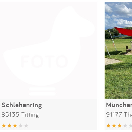
Schlehenring
München
85135 Titting
91177 Th