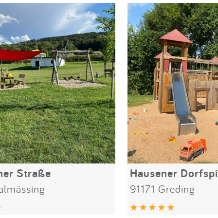
er Straße
Hausener Dorfspi
almässing
91171 Greding