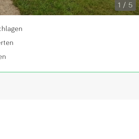
1 / 5
chlagen
erten
en