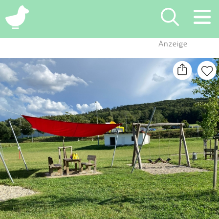
×
Anzeige
Suchen
Eintragen
App
Blog
Partner
Kontakt