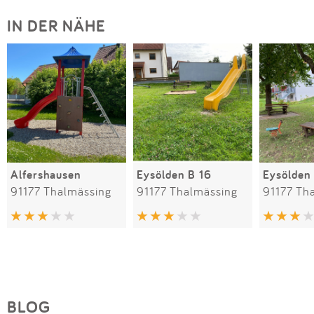
IN DER NÄHE
Alfershausen
Eysölden B 16
Eysölden
91177 Thalmässing
91177 Thalmässing
91177 Th
BLOG