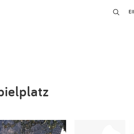
E
Suchen
Eintragen
App
Blog
ielplatz
Partner
Kontakt