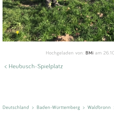
BMi
Hochgeladen von:
am 26.1
< Heubusch-Spielplatz
Deutschland
>
Baden-Württemberg
>
Waldbronn