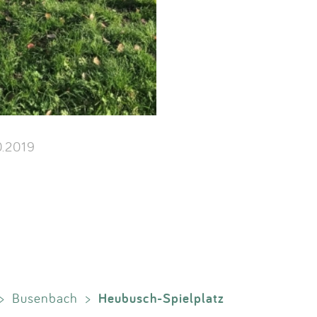
0.2019
Heubusch-Spielplatz
>
Busenbach
>