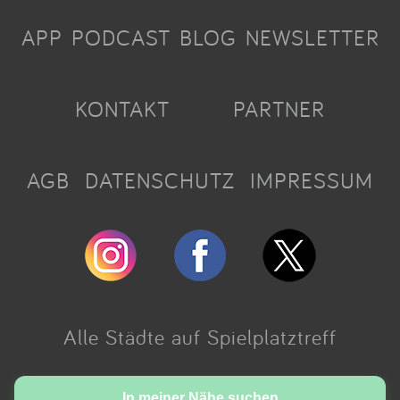
APP
PODCAST
BLOG
NEWSLETTER
KONTAKT
PARTNER
AGB
DATENSCHUTZ
IMPRESSUM
Alle Städte auf Spielplatztreff
Made with love in Cologne.
In meiner Nähe suchen