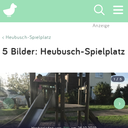
×
Anzeige
Suchen
< Heubusch-Spielplatz
5 Bilder: Heubusch-Spielplatz
Eintragen
App
1 / 5
Blog
Partner
‹
›
Kontakt
Hochgeladen von:
BMi
am 26.10.2019