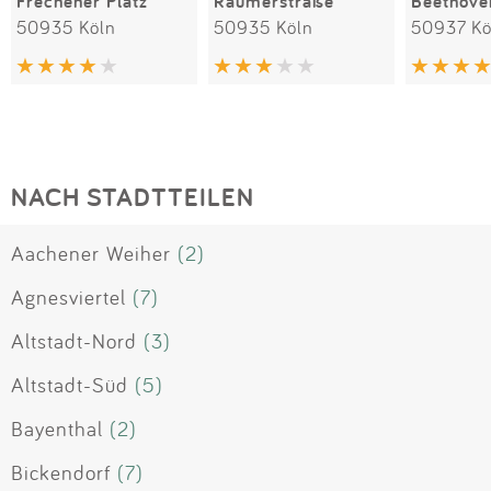
Frechener Platz
Raumerstraße
Beethove
50935 Köln
50935 Köln
50937 Kö
NACH STADTTEILEN
Aachener Weiher
(2)
Agnesviertel
(7)
Altstadt-Nord
(3)
Altstadt-Süd
(5)
Bayenthal
(2)
Bickendorf
(7)