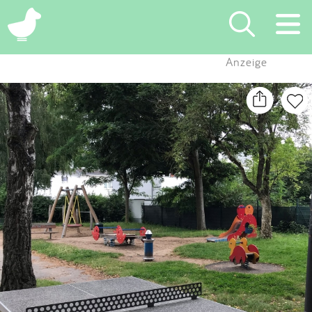
×
Anzeige
Suchen
Eintragen
App
Blog
Partner
Kontakt