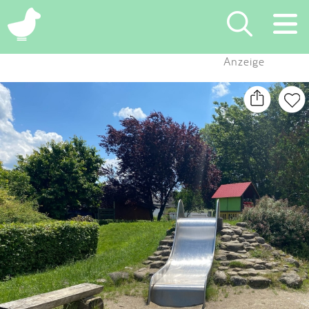
×
Anzeige
Suchen
Eintragen
App
Blog
Partner
Kontakt