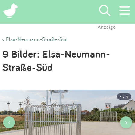
×
Anzeige
Suchen
< Elsa-Neumann-Straße-Süd
9 Bilder: Elsa-Neumann-
Eintragen
Straße-Süd
App
Blog
7 / 9
Partner
Kontakt
‹
›