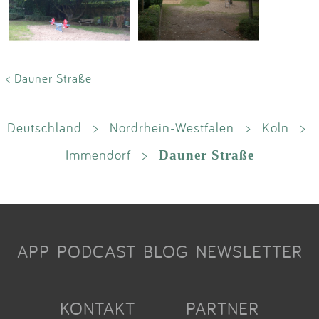
< Dauner Straße
Deutschland
>
Nordrhein-Westfalen
>
Köln
>
Immendorf
>
Dauner Straße
APP
PODCAST
BLOG
NEWSLETTER
KONTAKT
PARTNER