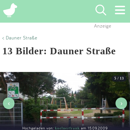
×
Anzeige
Suchen
< Dauner Straße
13 Bilder: Dauner Straße
Eintragen
App
5 / 13
Blog
Partner
‹
›
Kontakt
Hochgeladen von:
am 15.09.2009
koelnerfrank