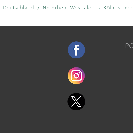
Deutschland
>
Nordrhein-Westfalen
>
Köln
>
Imm
P