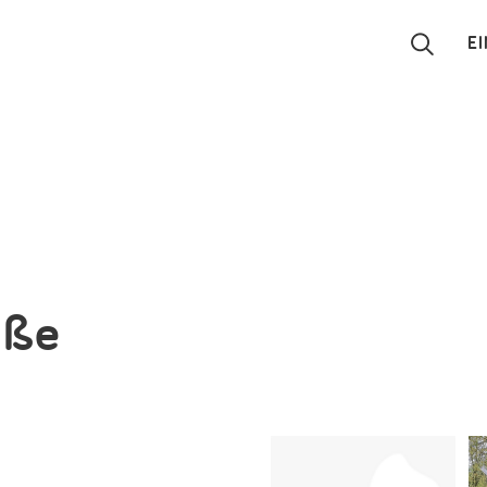
E
Suchen
Eintragen
App
Blog
aße
Partner
Kontakt