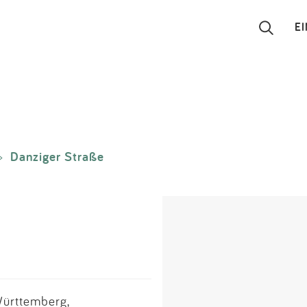
E
Suchen
Eintragen
Danziger Straße
>
App
Blog
Partner
Kontakt
Württemberg,