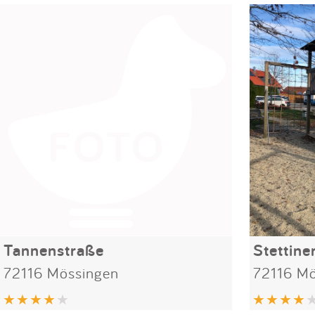
Tannenstraße
Stettine
72116 Mössingen
72116 Mö