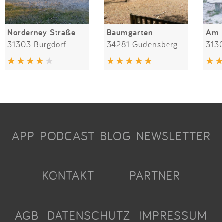
Norderney Straße
Baumgarten
Am 
31303 Burgdorf
34281 Gudensberg
313
APP
PODCAST
BLOG
NEWSLETTER
KONTAKT
PARTNER
AGB
DATENSCHUTZ
IMPRESSUM