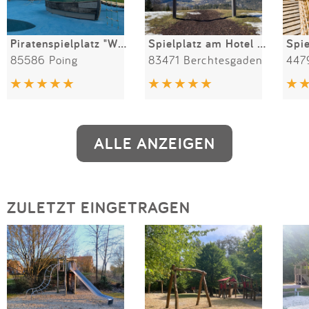
Piratenspielplatz "Wilde 13"
Spielplatz am Hotel Kempinski
85586 Poing
83471 Berchtesgaden
447
ALLE ANZEIGEN
ZULETZT EINGETRAGEN