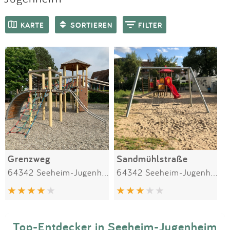
Impressum
Meiste Bewertungen
SPIELGERÄTE
KARTE
SORTIEREN
FILTER
Anmelden
Grenzweg
Sandmühlstraße
64342 Seeheim-Jugenheim
64342 Seeheim-Jugenheim
Top-Entdecker in Seeheim-Jugenheim