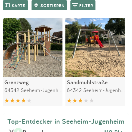
Impressum
Meiste Bewertungen
SPIELGERÄTE
KARTE
SORTIEREN
FILTER
Anmelden
Grenzweg
Sandmühlstraße
64342 Seeheim-Jugenheim
64342 Seeheim-Jugenheim
Top-Entdecker in Seeheim-Jugenheim