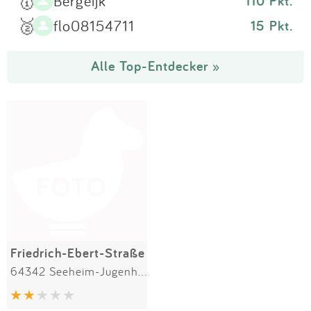
🥇
Bergeijk
110 Pkt.
🥈
flo08154711
15 Pkt.
Alle Top-Entdecker »
Friedrich-Ebert-Straße
64342 Seeheim-Jugenheim