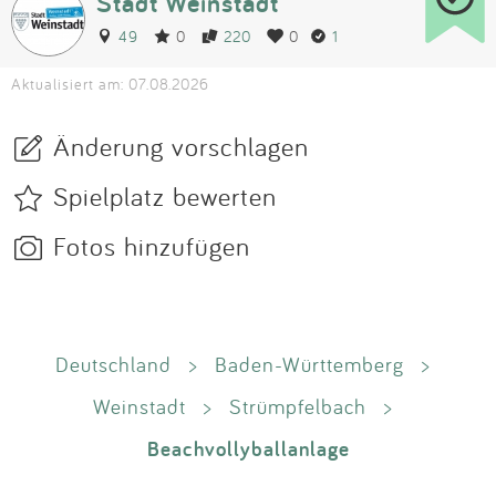
Stadt Weinstadt
49
0
220
0
1
Aktualisiert am: 07.08.2026
Änderung vorschlagen
Spielplatz bewerten
Fotos hinzufügen
Deutschland
>
Baden-Württemberg
>
Weinstadt
>
Strümpfelbach
>
Beachvollyballanlage