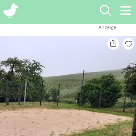
×
Anzeige
Suchen
Eintragen
App
Blog
Partner
Kontakt