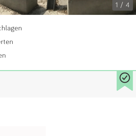
1 / 4
chlagen
erten
en