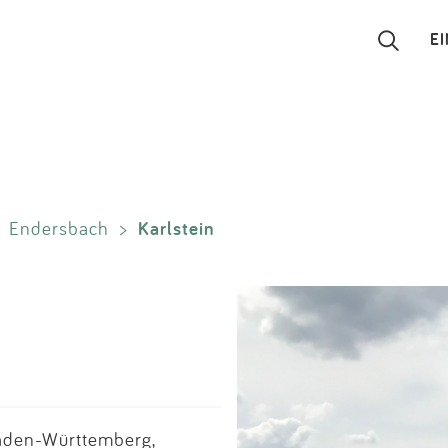
E
Suchen
Eintragen
Karlstein
>
Endersbach
>
App
Blog
Partner
Kontakt
Baden-Württemberg,