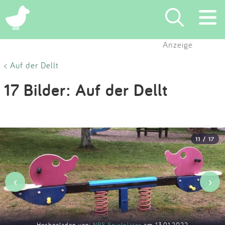
×
Anzeige
Suchen
< Auf der Dellt
17 Bilder: Auf der Dellt
Eintragen
App
11 / 17
Blog
Partner
‹
›
Kontakt
Hochgeladen von:
NBS Spielplätze
am 13.01.2022