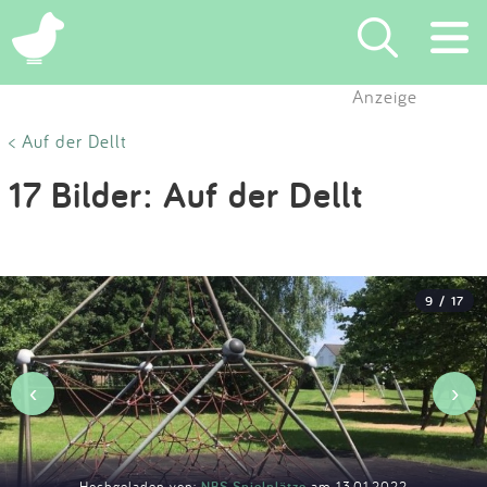
×
Anzeige
Suchen
< Auf der Dellt
17 Bilder: Auf der Dellt
Eintragen
App
9 / 17
Blog
Partner
‹
›
Kontakt
Hochgeladen von:
NBS Spielplätze
am 13.01.2022