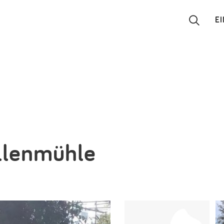
E
Suchen
Eintragen
App
Blog
ellenmühle
Partner
Kontakt