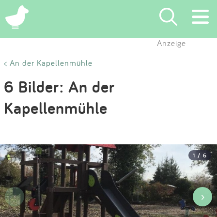
×
Anzeige
Suchen
< An der Kapellenmühle
6 Bilder: An der
Eintragen
Kapellenmühle
App
Blog
1 / 6
Partner
Kontakt
‹
›