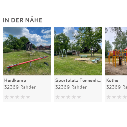
IN DER NÄHE
Heidkamp
Sportplatz Tonnenheide
Küthe
32369 Rahden
32369 Rahden
32369 R