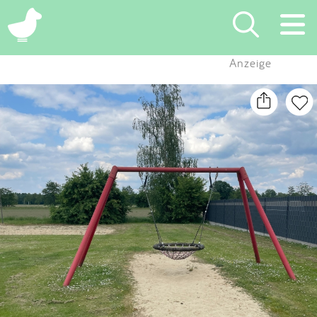
×
Anzeige
Suchen
Eintragen
App
Blog
Partner
Kontakt