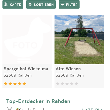
Impressum
Meiste Bewertungen
SPIELGERÄTE
KARTE
SORTIEREN
FILTER
Anmelden
Spargelhof Winkelmann
Alte Wiesen
32369 Rahden
32369 Rahden
Top-Entdecker in Rahden