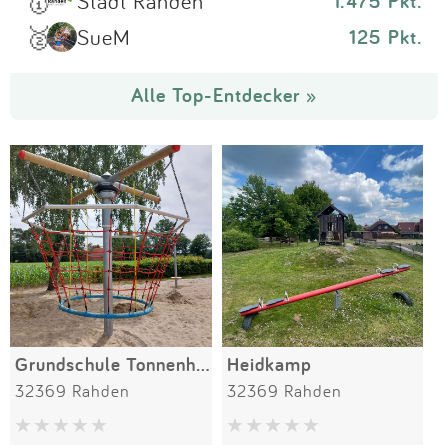
🥇
Stadt Rahden
1.475 Pkt.
🥈
SueM
125 Pkt.
Alle Top-Entdecker »
Grundschule Tonnenheide
Heidkamp
32369 Rahden
32369 Rahden