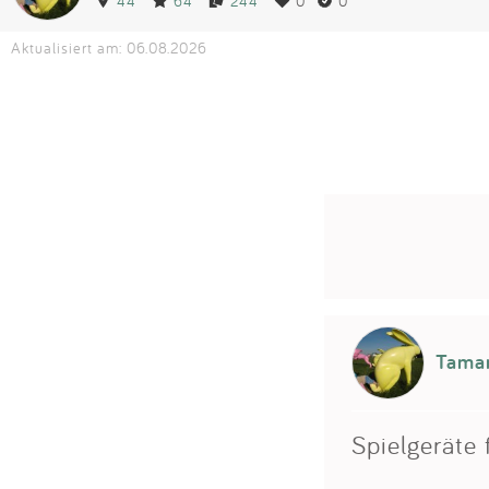
44
64
244
0
0
Aktualisiert am: 06.08.2026
Tamar
Spielgeräte 