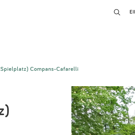
E
Suchen
Eintragen
 (Spielplatz) Compans-Cafarelli
App
Blog
Partner
z)
Kontakt