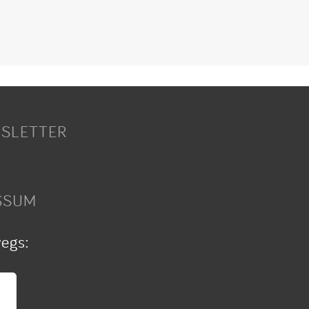
SLETTER
SSUM
wegs: