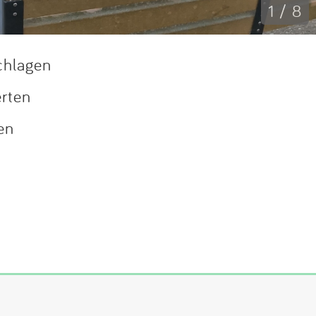
1 / 8
chlagen
erten
en