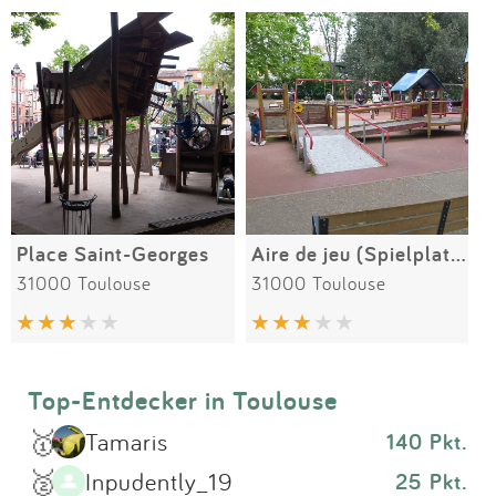
Impressum
Meiste Bewertungen
SPIELGERÄTE
Anmelden
Alle Filter (1) zurücksetzen
Place Saint-Georges
Aire de jeu (Spielplatz) Compans-Cafarelli
31000 Toulouse
31000 Toulouse
Top-Entdecker in Toulouse
🥇
Tamaris
140 Pkt.
🥈
Inpudently_19
25 Pkt.