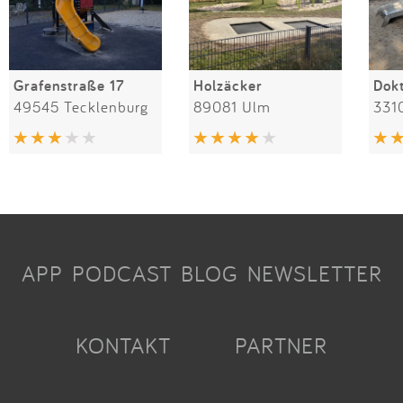
Grafenstraße 17
Holzäcker
49545 Tecklenburg
89081 Ulm
331
APP
PODCAST
BLOG
NEWSLETTER
KONTAKT
PARTNER