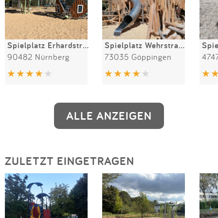
Spielplatz Erhardstraße
Spielplatz Wehrstraße
Spie
90482 Nürnberg
73035 Göppingen
474
ALLE ANZEIGEN
ZULETZT EINGETRAGEN