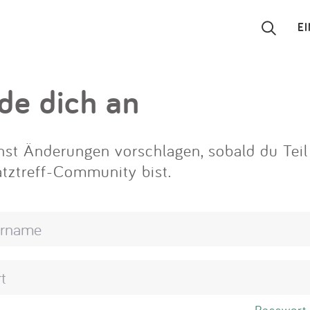
E
Suchen
de dich an
Eintragen
st Änderungen vorschlagen, sobald du Teil
App
atztreff-Community bist.
Blog
Partner
Kontakt
Passwort