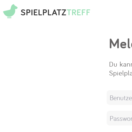
SPIELPLATZ
TREFF
Mel
Du kann
Spielpl