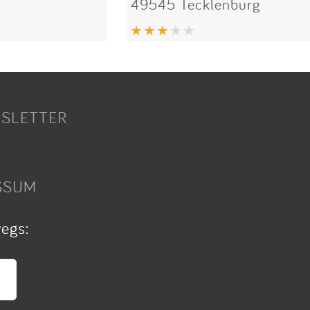
49545 Tecklenburg
SLETTER
SSUM
wegs: