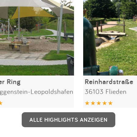
er Ring
Reinhardstraße
ggenstein-Leopoldshafen
36103 Flieden
ALLE HIGHLIGHTS ANZEIGEN