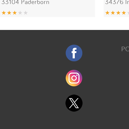
33104 Paderborn
34376 
P