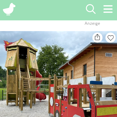
×
Anzeige
Suchen
Eintragen
App
Blog
Partner
Kontakt