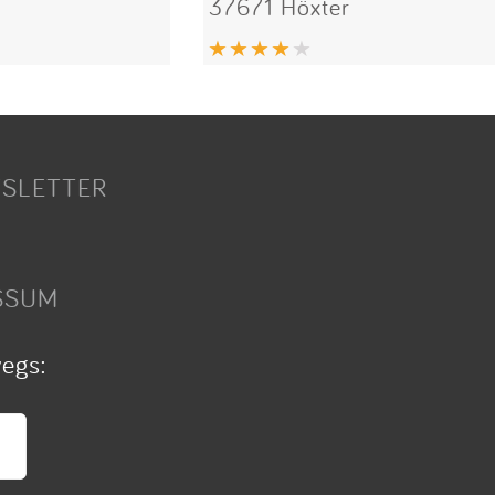
37671 Höxter
SLETTER
SSUM
wegs: