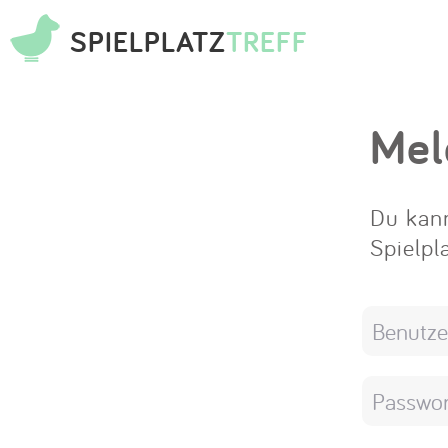
SPIELPLATZ
TREFF
Mel
Du kann
Spielpl