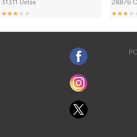
31311 Uetze
28876 O
P