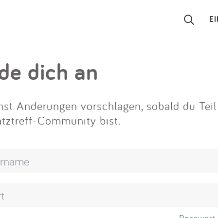
E
Suchen
de dich an
Eintragen
st Änderungen vorschlagen, sobald du Teil
App
atztreff-Community bist.
Blog
Partner
Kontakt
Passwort