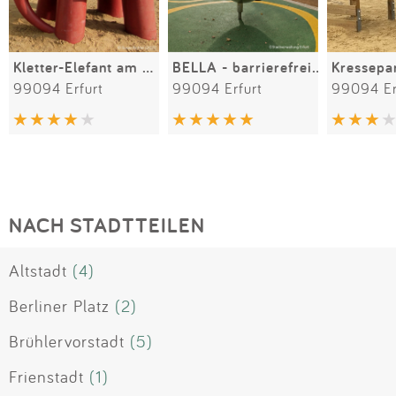
Kletter-Elefant am Wasserspielplatz
BELLA - barrierefreier Spielplatz
Kressepa
99094 Erfurt
99094 Erfurt
99094 Er
NACH STADTTEILEN
Altstadt
(4)
Berliner Platz
(2)
Brühlervorstadt
(5)
Frienstadt
(1)