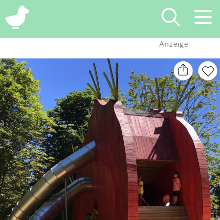
×
Anzeige
Suchen
Eintragen
App
Blog
Partner
Kontakt