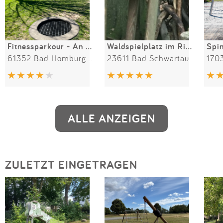
Fitnessparkour - An den Satteläckern
Waldspielplatz im Riesebusch
Spin
61352 Bad Homburg vor der Höhe
23611 Bad Schwartau
ALLE ANZEIGEN
ZULETZT EINGETRAGEN