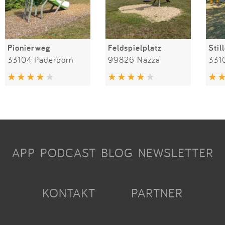
Pionierweg
Feldspielplatz
Stil
33104 Paderborn
99826 Nazza
331
APP
PODCAST
BLOG
NEWSLETTER
KONTAKT
PARTNER