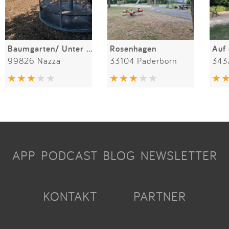
Baumgarten/ Unter den Linden
Rosenhagen
Auf
99826 Nazza
33104 Paderborn
343
APP
PODCAST
BLOG
NEWSLETTER
KONTAKT
PARTNER