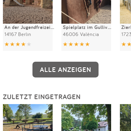
An der Jugendfreizeiteinrichtung Schottenburg
Spielplatz im Gulliver-Park
14167 Berlin
46006 València
1723
ALLE ANZEIGEN
ZULETZT EINGETRAGEN