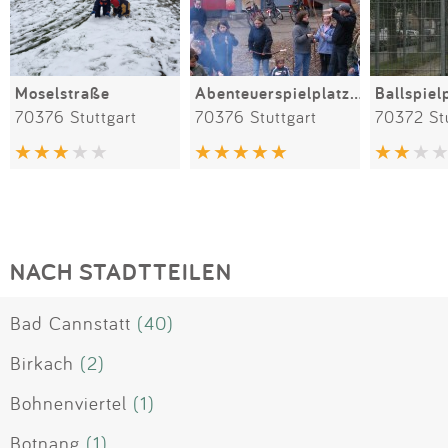
Moselstraße
Abenteuerspielplatz Mauga Nescht
70376 Stuttgart
70376 Stuttgart
70372 Stu
NACH STADTTEILEN
Bad Cannstatt
(40)
Birkach
(2)
Bohnenviertel
(1)
Botnang
(1)