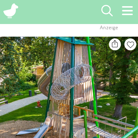
×
Anzeige
Suchen
Eintragen
App
Blog
Partner
Kontakt