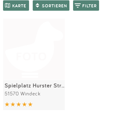
Impressum
Meiste Bewertungen
SPIELGERÄTE
KARTE
SORTIEREN
FILTER
Anmelden
Spielplatz Hurster Straße
51570 Windeck