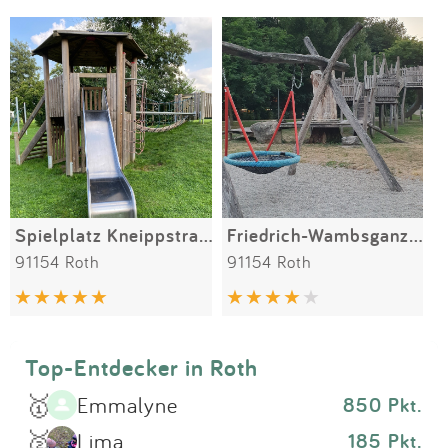
Impressum
Meiste Bewertungen
SPIELGERÄTE
Anmelden
Spielplatz Kneippstraße
Friedrich-Wambsganz-Straße
91154 Roth
91154 Roth
Top-Entdecker in Roth
🥇
Emmalyne
850 Pkt.
🥈
Lima
185 Pkt.