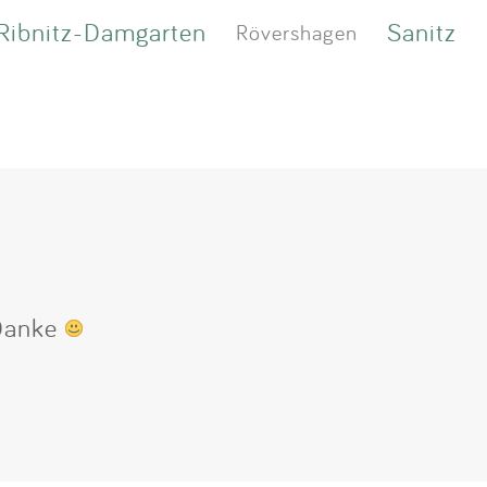
Ribnitz-Damgarten
Sanitz
Rövershagen
 Danke