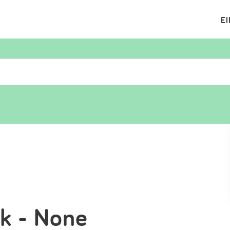
E
Suchen
Eintragen
App
Blog
Partner
Kontakt
ck - None