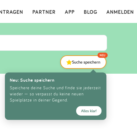
×
INTRAGEN
PARTNER
APP
BLOG
ANMELDEN
NEU
Suche speichern
Neu: Suche speichern
Speichere deine Suche und finde sie jederzeit
wieder — so verpasst du keine neuen
Spielplätze in deiner Gegend.
Alles klar!