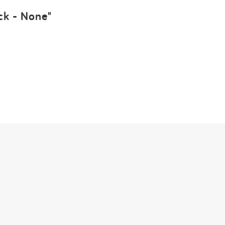
Impressum
ck - None"
Anmelden