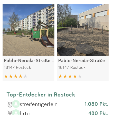
Impressum
Meiste Bewertungen
SPIELGERÄTE
Anmelden
Pablo-Neruda-Straße 15
Pablo-Neruda-Straße
18147 Rostock
18147 Rostock
Top-Entdecker in Rostock
🥇
streifentigerlein
1.080 Pkt.
🥈
hrtp
480 Pkt.