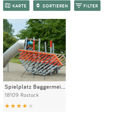
Impressum
Meiste Bewertungen
SPIELGERÄTE
KARTE
SORTIEREN
FILTER
Anmelden
Spielplatz Baggermeisterring
18109 Rostock