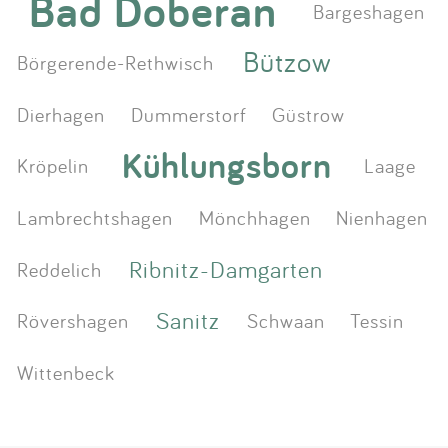
Bad Doberan
Bargeshagen
Bützow
Börgerende-Rethwisch
Dierhagen
Dummerstorf
Güstrow
Kühlungsborn
Kröpelin
Laage
Lambrechtshagen
Mönchhagen
Nienhagen
Ribnitz-Damgarten
Reddelich
Sanitz
Rövershagen
Schwaan
Tessin
Wittenbeck