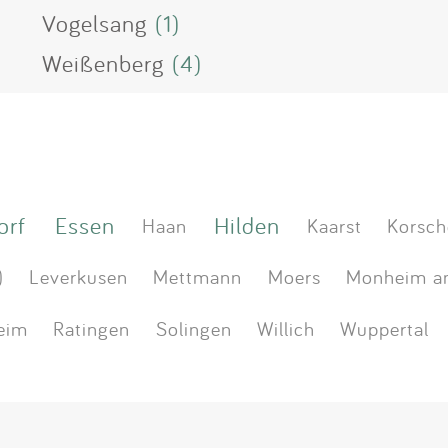
Vogelsang
(1)
Weißenberg
(4)
orf
Essen
Hilden
Haan
Kaarst
Korsch
)
Leverkusen
Mettmann
Moers
Monheim a
eim
Ratingen
Solingen
Willich
Wuppertal