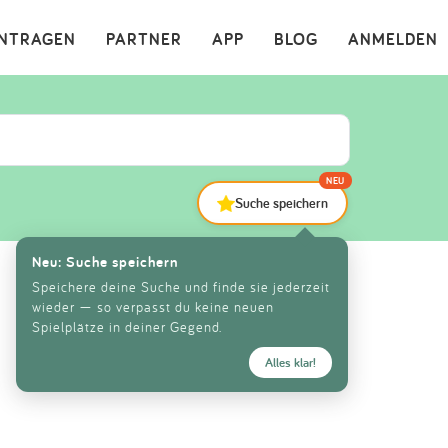
×
INTRAGEN
PARTNER
APP
BLOG
ANMELDEN
NEU
Suche speichern
Neu: Suche speichern
Speichere deine Suche und finde sie jederzeit
wieder — so verpasst du keine neuen
Spielplätze in deiner Gegend.
Alles klar!