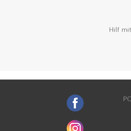
Hilf mi
P