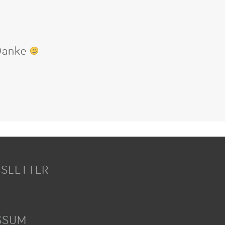
 Danke
SLETTER
SSUM