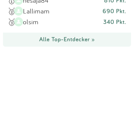
🥇
nesaja84
810 Pkt.
🥈
Lallimam
690 Pkt.
🥉
olsim
340 Pkt.
Alle Top-Entdecker »