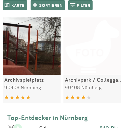
Impressum
Meiste Bewertungen
SPIELGERÄTE
KARTE
SORTIEREN
FILTER
Anmelden
Archivspielplatz
Archivpark / Colleggarten
90408 Nürnberg
90408 Nürnberg
Top-Entdecker in Nürnberg