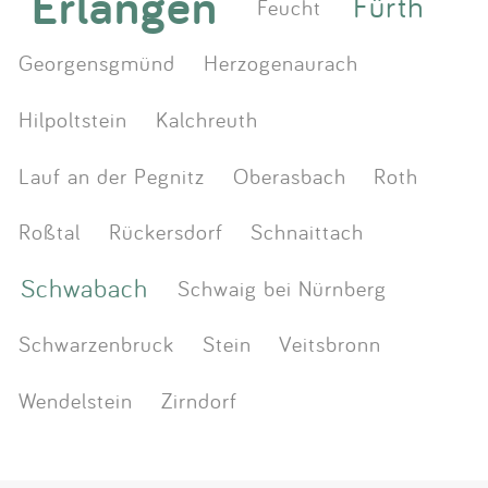
Erlangen
Fürth
Feucht
Georgensgmünd
Herzogenaurach
Hilpoltstein
Kalchreuth
Lauf an der Pegnitz
Oberasbach
Roth
Roßtal
Rückersdorf
Schnaittach
Schwabach
Schwaig bei Nürnberg
Schwarzenbruck
Stein
Veitsbronn
Wendelstein
Zirndorf