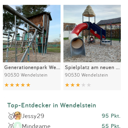
Impressum
Meiste Bewertungen
SPIELGERÄTE
Anmelden
Generationenpark Wendelstein
Spielplatz am neuen Rathaus
90530 Wendelstein
90530 Wendelstein
Top-Entdecker in Wendelstein
🥇
Jessy29
95 Pkt.
🥈
Mindgame
55 Pkt.