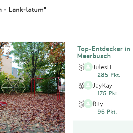
Impressum
h - Lank-latum"
Anmelden
Top-Entdecker in
Meerbusch
🥇
JulesH
285 Pkt.
🥈
JayKay
175 Pkt.
🥉
Bity
95 Pkt.