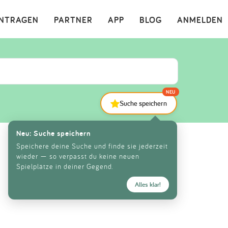
×
INTRAGEN
PARTNER
APP
BLOG
ANMELDEN
NEU
Suche speichern
Neu: Suche speichern
Speichere deine Suche und finde sie jederzeit
wieder — so verpasst du keine neuen
Spielplätze in deiner Gegend.
Alles klar!