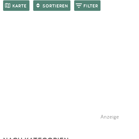
Impressum
Meiste Bewertungen
SPIELGERÄTE
KARTE
SORTIEREN
FILTER
Anmelden
Anzeige