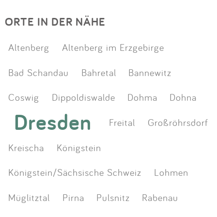
ORTE IN DER NÄHE
Altenberg
Altenberg im Erzgebirge
Bad Schandau
Bahretal
Bannewitz
Coswig
Dippoldiswalde
Dohma
Dohna
Dresden
Freital
Großröhrsdorf
Kreischa
Königstein
Königstein/Sächsische Schweiz
Lohmen
Müglitztal
Pirna
Pulsnitz
Rabenau