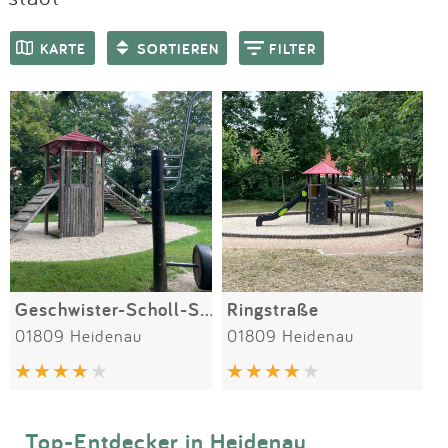
Impressum
Meiste Bewertungen
SPIELGERÄTE
KARTE
SORTIEREN
FILTER
Anmelden
Geschwister-Scholl-Straße
Ringstraße
01809 Heidenau
01809 Heidenau
Top-Entdecker in Heidenau