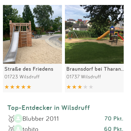
Impressum
Meiste Bewertungen
SPIELGERÄTE
Anmelden
Straße des Friedens
Braunsdorf bei Tharandt
01723 Wilsdruff
01737 Wilsdruff
Top-Entdecker in Wilsdruff
🥇
Blubber 2011
70 Pkt.
🥈
tobito
60 Pkt.