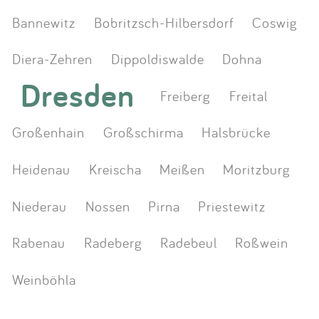
Bannewitz
Bobritzsch-Hilbersdorf
Coswig
Diera-Zehren
Dippoldiswalde
Dohna
Dresden
Freiberg
Freital
Großenhain
Großschirma
Halsbrücke
Heidenau
Kreischa
Meißen
Moritzburg
Niederau
Nossen
Pirna
Priestewitz
Rabenau
Radeberg
Radebeul
Roßwein
Weinböhla