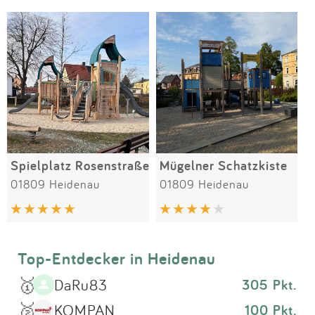
Impressum
Meiste Bewertungen
SPIELGERÄTE
Anmelden
Spielplatz Rosenstraße
Mügelner Schatzkiste
01809 Heidenau
01809 Heidenau
Top-Entdecker in Heidenau
🥇
DaRu83
305 Pkt.
🥈
KOMPAN
100 Pkt.