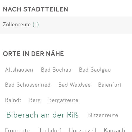
NACH STADTTEILEN
Zollenreute
(1)
ORTE IN DER NÄHE
Altshausen
Bad Buchau
Bad Saulgau
Bad Schussenried
Bad Waldsee
Baienfurt
Baindt
Berg
Bergatreute
Biberach an der Riß
Blitzenreute
Fronreute
Hochdorf
Horgenzell
Kanzach