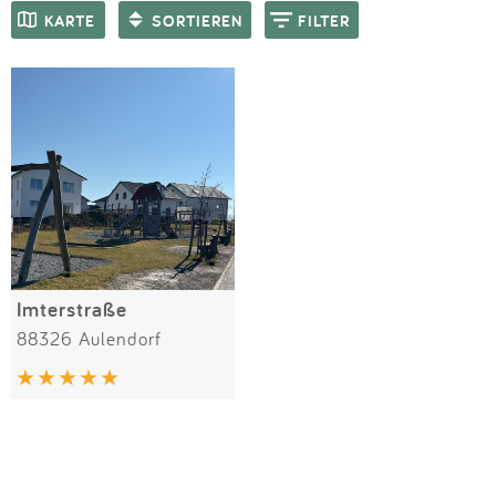
Impressum
Meiste Bewertungen
SPIELGERÄTE
KARTE
SORTIEREN
FILTER
Anmelden
Imterstraße
88326 Aulendorf