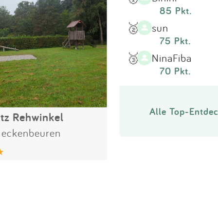
85 Pkt.
🥈
sun
75 Pkt.
🥉
NinaFiba
70 Pkt.
Alle Top-Entdec
atz Rehwinkel
eckenbeuren