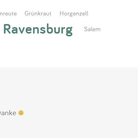
nreute
Grünkraut
Horgenzell
Ravensburg
Salem
 Danke