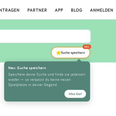
×
INTRAGEN
PARTNER
APP
BLOG
ANMELDEN
NEU
Suche speichern
Neu: Suche speichern
Speichere deine Suche und finde sie jederzeit
wieder — so verpasst du keine neuen
Spielplätze in deiner Gegend.
Alles klar!