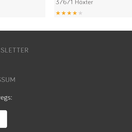
37671 Höxter
SLETTER
SSUM
wegs: