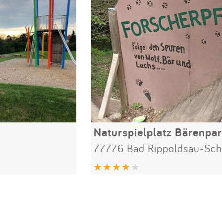
Naturspielplatz Bärenpa
77776 Bad Rippoldsau-Sc