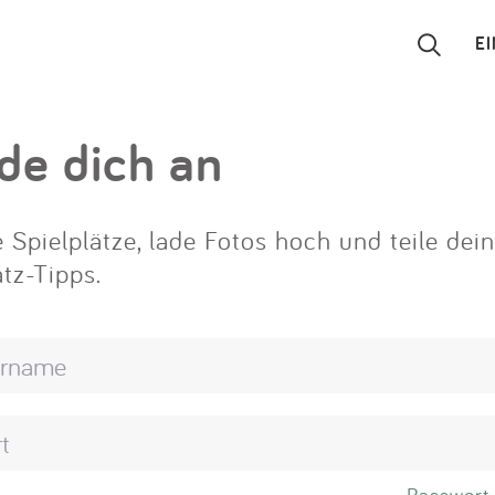
E
Suchen
de dich an
Eintragen
 Spielplätze, lade Fotos hoch und teile dei
App
atz-Tipps.
Blog
Partner
Kontakt
Passwort