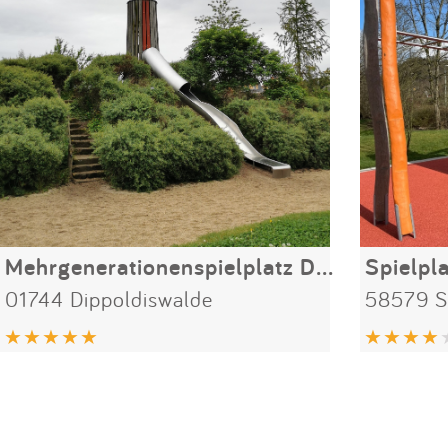
Mehrgenerationenspielplatz Dippoldiswalde
Spielpl
01744 Dippoldiswalde
58579 S