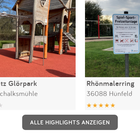
atz Glörpark
Rhönmalerring
chalksmühle
36088 Hünfeld
ALLE HIGHLIGHTS ANZEIGEN