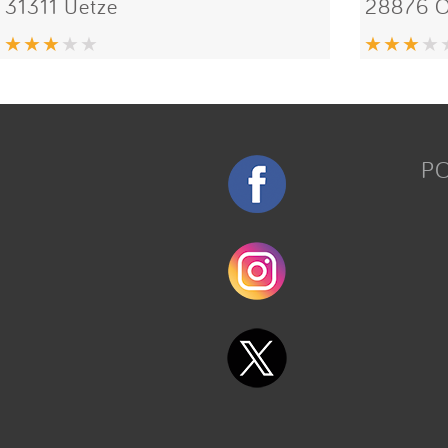
31311 Uetze
28876 O
P