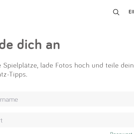
E
Suchen
de dich an
Eintragen
 Spielplätze, lade Fotos hoch und teile dei
App
atz-Tipps.
Blog
Partner
Kontakt
Passwort