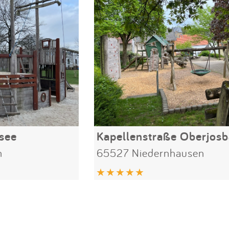
see
Kapellenstraße Oberjos
n
65527 Niedernhausen