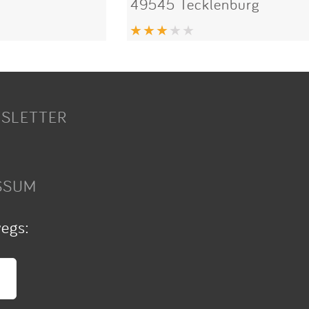
49545 Tecklenburg
SLETTER
SSUM
wegs: