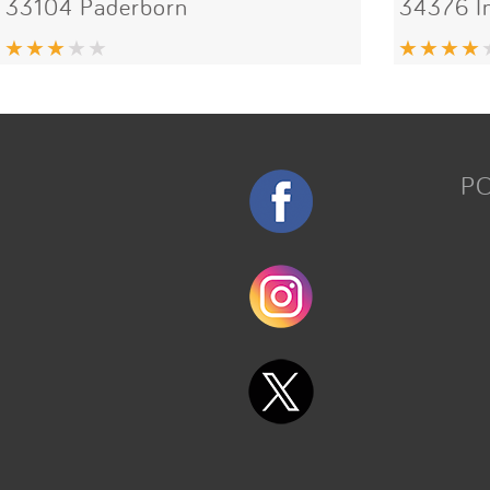
33104 Paderborn
34376 
P