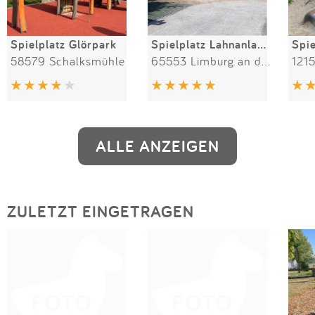
Spielplatz Glörpark
Spielplatz Lahnanlagen 3.04
58579 Schalksmühle
65553 Limburg an der Lahn
1215
ALLE ANZEIGEN
ZULETZT EINGETRAGEN