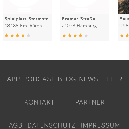
Spielplatz Stormstrasse
Bremer Straße
48488 Emsbüren
21073 Hamburg
998
APP
PODCAST
BLOG
NEWSLETTER
KONTAKT
PARTNER
AGB
DATENSCHUTZ
IMPRESSUM