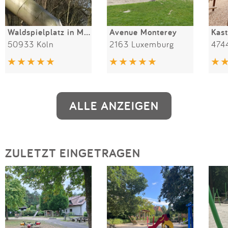
Waldspielplatz in Müngersdorf
Avenue Monterey
Kast
50933 Köln
2163 Luxemburg
474
ALLE ANZEIGEN
ZULETZT EINGETRAGEN