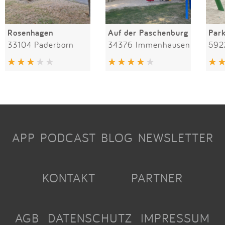
Rosenhagen
Auf der Paschenburg
Par
33104 Paderborn
34376 Immenhausen
592
APP
PODCAST
BLOG
NEWSLETTER
KONTAKT
PARTNER
AGB
DATENSCHUTZ
IMPRESSUM